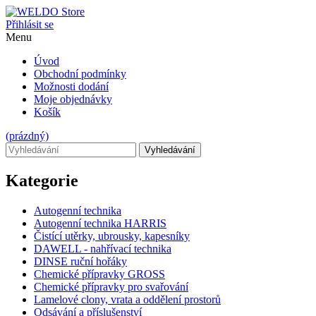
Přihlásit se
Menu
Úvod
Obchodní podmínky
Možnosti dodání
Moje objednávky
Košík
(prázdný)
Vyhledávání
Kategorie
Autogenní technika
Autogenní technika HARRIS
Čistící utěrky, ubrousky, kapesníky
DAWELL - nahřívací technika
DINSE ruční hořáky
Chemické přípravky GROSS
Chemické přípravky pro svařování
Lamelové clony, vrata a oddělení prostorů
Odsávání a příslušenství