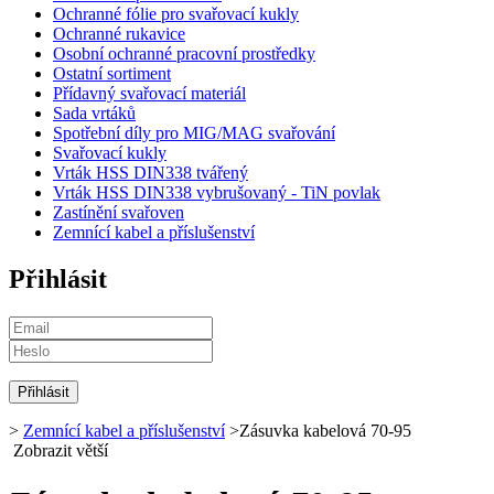
Ochranné fólie pro svařovací kukly
Ochranné rukavice
Osobní ochranné pracovní prostředky
Ostatní sortiment
Přídavný svařovací materiál
Sada vrtáků
Spotřební díly pro MIG/MAG svařování
Svařovací kukly
Vrták HSS DIN338 tvářený
Vrták HSS DIN338 vybrušovaný - TiN povlak
Zastínění svařoven
Zemnící kabel a příslušenství
Přihlásit
>
Zemnící kabel a příslušenství
>
Zásuvka kabelová 70-95
Zobrazit větší