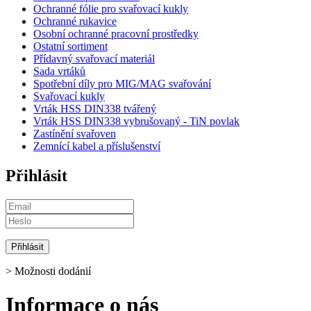
Ochranné fólie pro svařovací kukly
Ochranné rukavice
Osobní ochranné pracovní prostředky
Ostatní sortiment
Přídavný svařovací materiál
Sada vrtáků
Spotřební díly pro MIG/MAG svařování
Svařovací kukly
Vrták HSS DIN338 tvářený
Vrták HSS DIN338 vybrušovaný - TiN povlak
Zastínění svařoven
Zemnící kabel a příslušenství
Přihlásit
>
Možnosti dodánií
Informace o nás