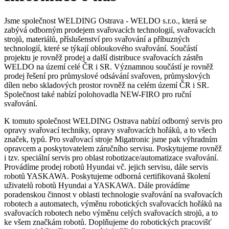
Jsme společnost WELDING Ostrava - WELDO s.r.o., která se
zabývá odborným prodejem svařovacích technologií, svařovacích
strojů, materiálů, příslušenství pro svařování a příbuzných
technologií, které se týkají obloukového svařování. Součástí
projektu je rovněž prodej a další distribuce svařovacích zástěn
WELDO na území celé ČR i SR. Významnou součástí je rovněž
prodej řešení pro průmyslové odsávání svařoven, průmyslových
dílen nebo skladových prostor rovněž na celém území ČR i SR.
Společnost také nabízí polohovadla NEW-FIRO pro ruční
svařování.
K tomuto společnost WELDING Ostrava nabízí odborný servis pro
opravy svařovací techniky, opravy svařovacích hořáků, a to všech
značek, typů. Pro svařovací stroje Migatronic jsme pak výhradním
opravcem a poskytovatelem záručního servisu. Poskytujeme rovněž
i tzv. speciální servis pro oblast robotizace/automatizace svařování.
Provádíme prodej robotů Hyundai vč. jejich servisu, dále servis
robotů YASKAWA. Poskytujeme odborná certifikovaná školení
uživatelů robotů Hyundai a YASKAWA. Dále provádíme
poradenskou činnost v oblasti technologie svařování na svařovacích
robotech a automatech, výměnu robotických svařovacích hořáků na
svařovacích robotech nebo výměnu celých svařovacích strojů, a to
ke všem značkám robotů. Doplňujeme do robotických pracovišť