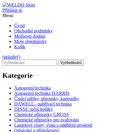
Přihlásit se
Menu
Úvod
Obchodní podmínky
Možnosti dodání
Moje objednávky
Košík
(prázdný)
Vyhledávání
Kategorie
Autogenní technika
Autogenní technika HARRIS
Čistící utěrky, ubrousky, kapesníky
DAWELL - nahřívací technika
DINSE ruční hořáky
Chemické přípravky GROSS
Chemické přípravky pro svařování
Lamelové clony, vrata a oddělení prostorů
Odsávání a příslušenství