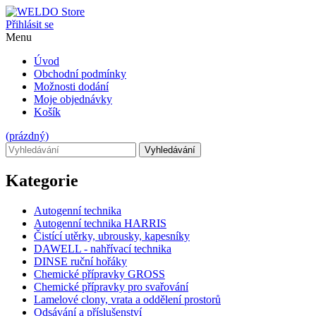
Přihlásit se
Menu
Úvod
Obchodní podmínky
Možnosti dodání
Moje objednávky
Košík
(prázdný)
Vyhledávání
Kategorie
Autogenní technika
Autogenní technika HARRIS
Čistící utěrky, ubrousky, kapesníky
DAWELL - nahřívací technika
DINSE ruční hořáky
Chemické přípravky GROSS
Chemické přípravky pro svařování
Lamelové clony, vrata a oddělení prostorů
Odsávání a příslušenství