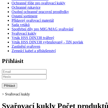
Ochranné fólie pro svařovací kukly
Ochranné rukavice
Osobní ochranné pracovní prostředky
Ostatní sortiment
Přídavný svařovací materiál
Sada vrtáků
Spotřební díly pro MIG/MAG svařování
Svařovací kukly
Vrták HSS DIN338 tvářený
Vrták HSS DIN338 vybrušovaný - TiN povlak
Zastínění svařoven
Zemnící kabel a příslušenství
Přihlásit
>
Svařovací kukly
Svařovací kukly
Počet produktů