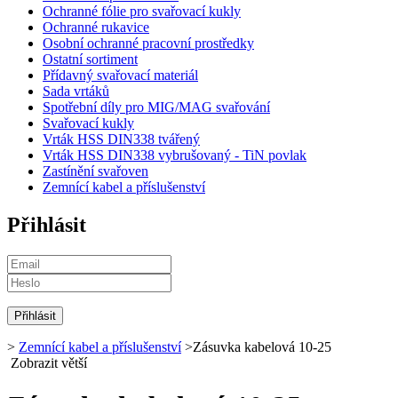
Ochranné fólie pro svařovací kukly
Ochranné rukavice
Osobní ochranné pracovní prostředky
Ostatní sortiment
Přídavný svařovací materiál
Sada vrtáků
Spotřební díly pro MIG/MAG svařování
Svařovací kukly
Vrták HSS DIN338 tvářený
Vrták HSS DIN338 vybrušovaný - TiN povlak
Zastínění svařoven
Zemnící kabel a příslušenství
Přihlásit
>
Zemnící kabel a příslušenství
>
Zásuvka kabelová 10-25
Zobrazit větší