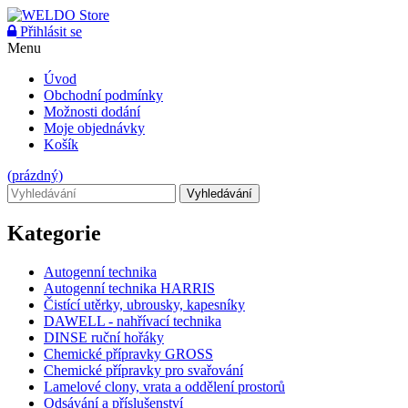
Přihlásit se
Menu
Úvod
Obchodní podmínky
Možnosti dodání
Moje objednávky
Košík
(prázdný)
Vyhledávání
Kategorie
Autogenní technika
Autogenní technika HARRIS
Čistící utěrky, ubrousky, kapesníky
DAWELL - nahřívací technika
DINSE ruční hořáky
Chemické přípravky GROSS
Chemické přípravky pro svařování
Lamelové clony, vrata a oddělení prostorů
Odsávání a příslušenství