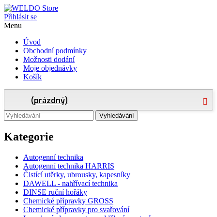
Přihlásit se
Menu
Úvod
Obchodní podmínky
Možnosti dodání
Moje objednávky
Košík
(prázdný)
Vyhledávání
Kategorie
Autogenní technika
Autogenní technika HARRIS
Čistící utěrky, ubrousky, kapesníky
DAWELL - nahřívací technika
DINSE ruční hořáky
Chemické přípravky GROSS
Chemické přípravky pro svařování