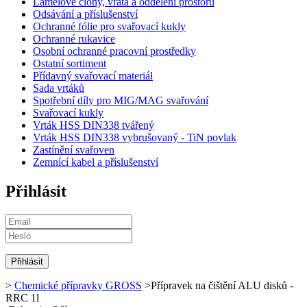
Lamelové clony, vrata a oddělení prostorů
Odsávání a příslušenství
Ochranné fólie pro svařovací kukly
Ochranné rukavice
Osobní ochranné pracovní prostředky
Ostatní sortiment
Přídavný svařovací materiál
Sada vrtáků
Spotřební díly pro MIG/MAG svařování
Svařovací kukly
Vrták HSS DIN338 tvářený
Vrták HSS DIN338 vybrušovaný - TiN povlak
Zastínění svařoven
Zemnící kabel a příslušenství
Přihlásit
>
Chemické přípravky GROSS
>
Přípravek na čištění ALU disků -
RRC 1l