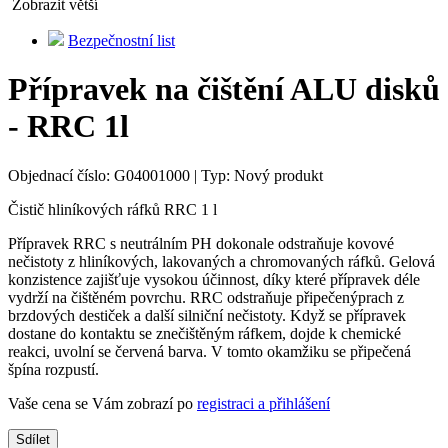
Zobrazit větší
Bezpečnostní list
Přípravek na čištění ALU disků
- RRC 1l
Objednací číslo:
G04001000
|
Typ:
Nový produkt
Čistič hliníkových ráfků RRC 1 l
Přípravek RRC s neutrálním PH dokonale odstraňuje kovové
nečistoty z hliníkových, lakovaných a chromovaných ráfků. Gelová
konzistence zajišťuje vysokou účinnost, díky které přípravek déle
vydrží na čištěném povrchu. RRC odstraňuje připečenýprach z
brzdových destiček a další silniční nečistoty. Když se přípravek
dostane do kontaktu se znečištěným ráfkem, dojde k chemické
reakci, uvolní se červená barva. V tomto okamžiku se připečená
špína rozpustí.
Vaše cena se Vám zobrazí po
registraci a přihlášení
Sdílet