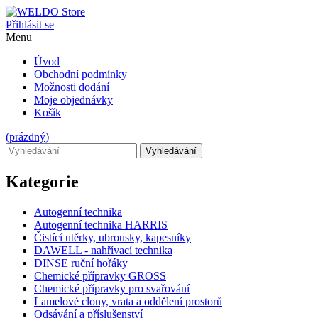
Přihlásit se
Menu
Úvod
Obchodní podmínky
Možnosti dodání
Moje objednávky
Košík
(prázdný)
Vyhledávání
Kategorie
Autogenní technika
Autogenní technika HARRIS
Čistící utěrky, ubrousky, kapesníky
DAWELL - nahřívací technika
DINSE ruční hořáky
Chemické přípravky GROSS
Chemické přípravky pro svařování
Lamelové clony, vrata a oddělení prostorů
Odsávání a příslušenství