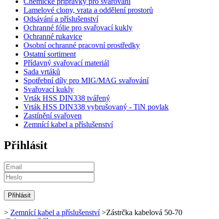
Chemické přípravky pro svařování
Lamelové clony, vrata a oddělení prostorů
Odsávání a příslušenství
Ochranné fólie pro svařovací kukly
Ochranné rukavice
Osobní ochranné pracovní prostředky
Ostatní sortiment
Přídavný svařovací materiál
Sada vrtáků
Spotřební díly pro MIG/MAG svařování
Svařovací kukly
Vrták HSS DIN338 tvářený
Vrták HSS DIN338 vybrušovaný - TiN povlak
Zastínění svařoven
Zemnící kabel a příslušenství
Přihlásit
>
Zemnící kabel a příslušenství
>
Zástrčka kabelová 50-70