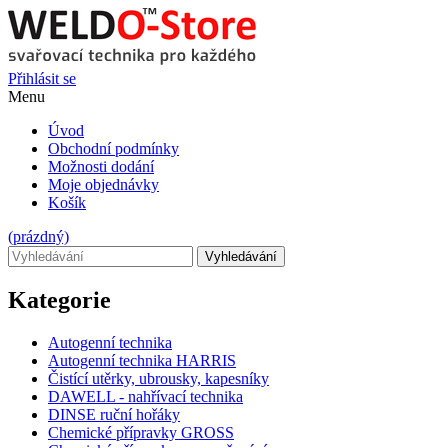
Přihlásit se
Menu
Úvod
Obchodní podmínky
Možnosti dodání
Moje objednávky
Košík
(prázdný)
Vyhledávání
Kategorie
Autogenní technika
Autogenní technika HARRIS
Čistící utěrky, ubrousky, kapesníky
DAWELL - nahřívací technika
DINSE ruční hořáky
Chemické přípravky GROSS