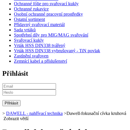
Ochranné fólie pro svařovací kukly
Ochranné rukavice
Osobní ochranné pracovní prostředky
Ostatní sortiment
Přídavný svařovací materiál
Sada vrtáků
Spotřební díly pro MIG/MAG svařování
Svařovací kukly
Vrták HSS DIN338 tvářený
Vrták HSS DIN338 vybrušovaný - TiN povlak
Zastínění svařoven
Zemnící kabel a příslušenství
Přihlásit
>
DAWELL - nahřívací technika
>
Dawell-fokusační cívka kruhová
Zobrazit větší