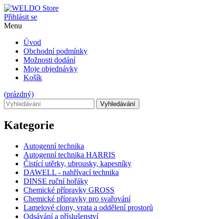
Přihlásit se
Menu
Úvod
Obchodní podmínky
Možnosti dodání
Moje objednávky
Košík
(prázdný)
Vyhledávání
Kategorie
Autogenní technika
Autogenní technika HARRIS
Čistící utěrky, ubrousky, kapesníky
DAWELL - nahřívací technika
DINSE ruční hořáky
Chemické přípravky GROSS
Chemické přípravky pro svařování
Lamelové clony, vrata a oddělení prostorů
Odsávání a příslušenství