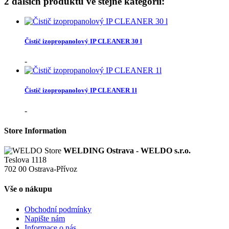
2 dalších produktů ve stejné kategorii:
Čistič izopropanolový IP CLEANER 30 l
-
Čistič izopropanolový IP CLEANER 1l
-
Store Information
WELDING Ostrava - WELDO s.r.o.
Teslova 1118
702 00 Ostrava-Přívoz
Vše o nákupu
Obchodní podmínky
Napište nám
Informace o nás