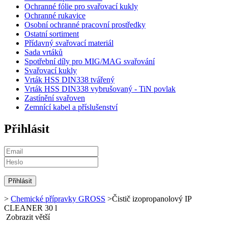
Ochranné fólie pro svařovací kukly
Ochranné rukavice
Osobní ochranné pracovní prostředky
Ostatní sortiment
Přídavný svařovací materiál
Sada vrtáků
Spotřební díly pro MIG/MAG svařování
Svařovací kukly
Vrták HSS DIN338 tvářený
Vrták HSS DIN338 vybrušovaný - TiN povlak
Zastínění svařoven
Zemnící kabel a příslušenství
Přihlásit
>
Chemické přípravky GROSS
>
Čistič izopropanolový IP
CLEANER 30 l
Zobrazit větší