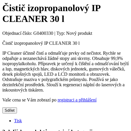
Čistič izopropanolový IP
CLEANER 30 l
Objednací číslo:
G0400330
|
Typ:
Nový produkt
Čistič izopropanolový IP CLEANER 30 l
IP Cleaner účinně čistí a odmašťuje prvky od nečistot. Rychle se
odpařuje a nezanechává žádné stopy ani skvrny. Obsahuje 99,9%
isopropylalkoholu. Přípravek je určený k čištění a odmašťování brýlí
a lup, magnetických hlav, diskových jednotek, gumových válečků,
desek plošných spojů, LED a LCD monitorů a obrazovek.
Odstraňuje maziva v polygrafickém průmyslu. Používá se jako
dezinfekční prostředek. Slouží k regeneraci náplní do laserových a
inkoustových tiskáren.
Vaše cena se Vám zobrazí po
registraci a přihlášení
Sdílet
Tisk