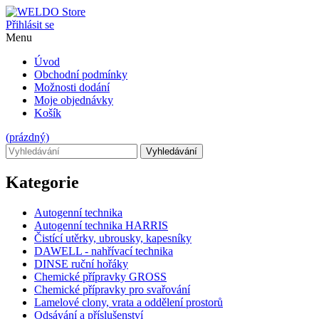
Přihlásit se
Menu
Úvod
Obchodní podmínky
Možnosti dodání
Moje objednávky
Košík
(prázdný)
Vyhledávání
Kategorie
Autogenní technika
Autogenní technika HARRIS
Čistící utěrky, ubrousky, kapesníky
DAWELL - nahřívací technika
DINSE ruční hořáky
Chemické přípravky GROSS
Chemické přípravky pro svařování
Lamelové clony, vrata a oddělení prostorů
Odsávání a příslušenství